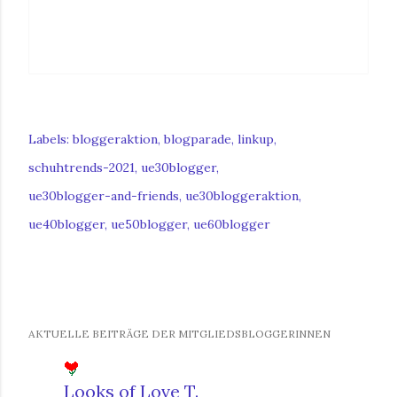
Labels:
bloggeraktion
blogparade
linkup
schuhtrends-2021
ue30blogger
ue30blogger-and-friends
ue30bloggeraktion
ue40blogger
ue50blogger
ue60blogger
AKTUELLE BEITRÄGE DER MITGLIEDSBLOGGERINNEN
Looks of Love T.