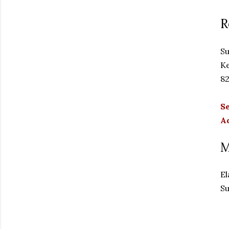
R
Su
Ke
82
S
Ad
M
El
Su