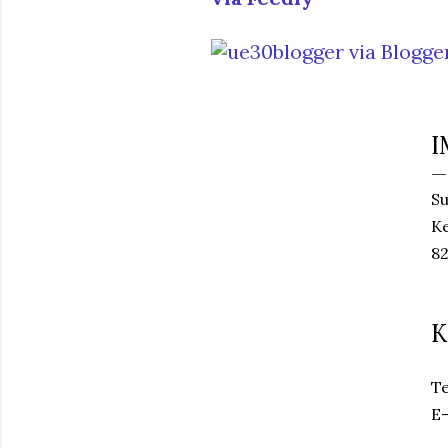
I
Su
Ke
82
K
Te
E-