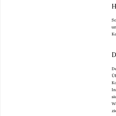
H
So
un
Ke
D
De
Üb
Ko
In
si
We
zi