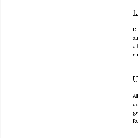
L
Di
au
al
au
U
Al
un
ge
Re