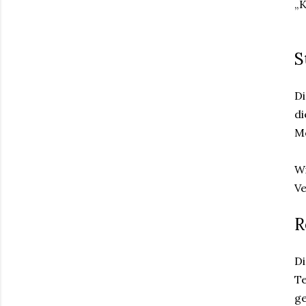
„K
S
Di
di
Mö
Wi
Ve
R
Di
Te
ge