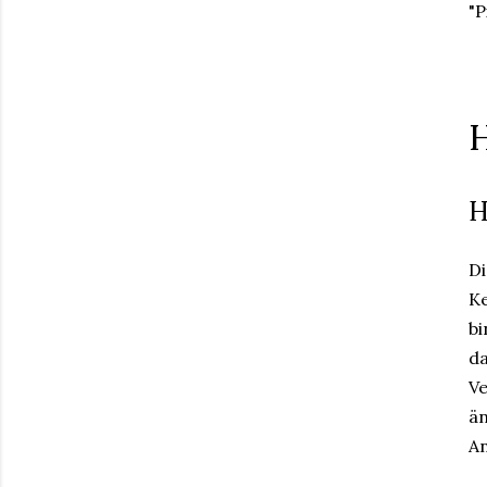
"
H
H
Di
Ke
bi
da
Ve
än
An