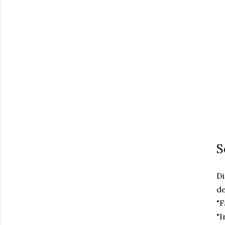
S
Di
de
"F
"