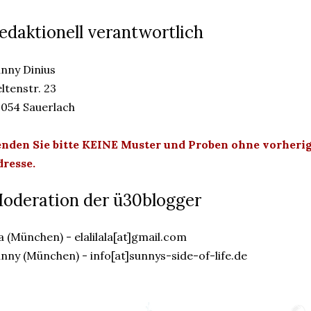
edaktionell verantwortlich
nny Dinius
ltenstr. 23
054 Sauerlach
enden Sie bitte KEINE Muster und Proben ohne vorherig
resse.
oderation der ü30blogger
a (München) - elalilala[at]gmail.com
nny (München) - info[at]sunnys-side-of-life.de