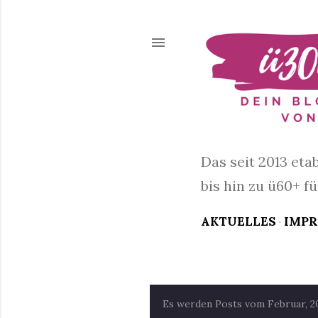
Das seit 2013 eta
bis hin zu ü60+ f
AKTUELLES
IMP
Es werden Posts vom Februar, 2
P