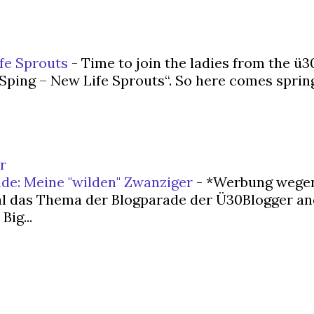
fe Sprouts
-
Time to join the ladies from the ü3
„Sping – New Life Sprouts“. So here comes spri
r
de: Meine "wilden" Zwanziger
-
*Werbung wegen
l das Thema der Blogparade der Ü30Blogger and
Big...