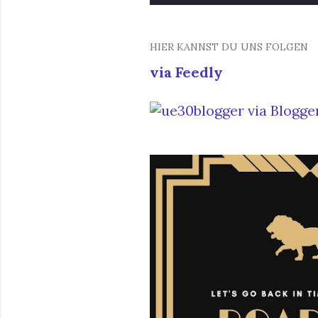
o
s
HIER KANNST DU UNS FOLGEN
via Feedly
t
s