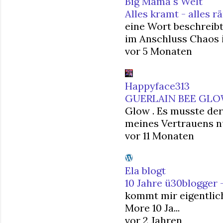
Big Mama´s Welt
Alles kramt - alles 
eine Wort beschreibt
im Anschluss Chaos i
vor 5 Monaten
Happyface313
GUERLAIN BEE GLO
Glow . Es musste der
meines Vertrauens nur
vor 11 Monaten
Ela blogt
10 Jahre ü30blogger 
kommt mir eigentlich
More 10 Ja...
vor 2 Jahren