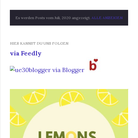
Es werden Posts vom Juli, 2020 angezeigt.
ALLE ANZEIGEN
P
o
s
HIER KANNST DU UNS FOLGEN
via Feedly
t
s