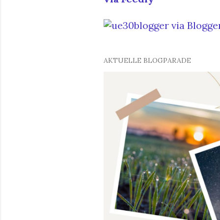
o
s
t
AKTUELLE BLOGPARADE
s