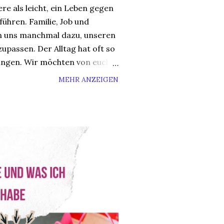
ere als leicht, ein Leben gegen
ühren. Familie, Job und
n uns manchmal dazu, unseren
upassen. Der Alltag hat oft so
ungen. Wir möchten von euch
ch Ihr seid. Seid Ihr eine
MEHR ANZEIGEN
e? Wie geht ihr damit um, wenn
mmt? Wie lange braucht Ihr,
kommen? Habt Ihr gute Tipps
d Sunny von den ü30Bloggern
rade wollen wir von Euch
 Du, Nachtigall oder Eule“. ...