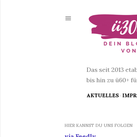
Das seit 2013 eta
bis hin zu ü60+ f
AKTUELLES
IMP
HIER KANNST DU UNS FOLGEN
P
via Feedly