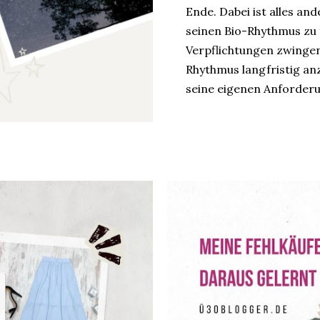
Ende. Dabei ist alles and
seinen Bio-Rhythmus zu f
Verpflichtungen zwinge
Rhythmus langfristig anz
seine eigenen Anforder
wissen, welcher Typ Mens
Nachtigall oder eine Eul
ihr aus dem Rhythmus ko
um wieder auf Spur zu 
für uns? Eure Sabine un
In unserer neuen Blogpa
wissen: „Welcher Typ bist